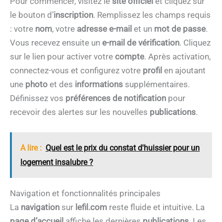
Pour commencer, visitez le
site officiel
et cliquez sur
le bouton d’
inscription
. Remplissez les champs requis
: votre
nom
, votre
adresse e-mail
et un
mot de passe
.
Vous recevez ensuite un
e-mail de vérification
. Cliquez
sur le lien pour activer votre
compte
. Après activation,
connectez-vous et configurez votre
profil
en ajoutant
une
photo
et des
informations
supplémentaires.
Définissez vos
préférences de notification
pour
recevoir des alertes sur les nouvelles
publications
.
A lire :
Quel est le prix du constat d'huissier pour un
logement insalubre ?
Navigation et fonctionnalités principales
La
navigation
sur
lefil.com
reste fluide et intuitive. La
page d’accueil
affiche les dernières
publications
. Les