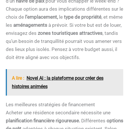
d’un
havre de paix
pour vous échapper le week-end ?
Chaque option aura des implications différentes sur le
choix de
l’emplacement,
le
type
de propriété
, et même
les
aménagements
à prévoir. Si votre but est de louer,
envisagez des
zones
touristiques attractives
, tandis
qu’un besoin de tranquillité pourrait vous amener vers
des lieux plus isolés. Pensez à votre budget aussi, il
doit être aligné avec vos objectifs.
A lire :
Novel AI : la plateforme pour créer des
histoires animées
Les meilleures stratégies de financement
Acheter une résidence secondaire nécessite une
planification financière rigoureuse.
Différentes
options
de prêt
adaptées à chaque situation existent
.
Selon