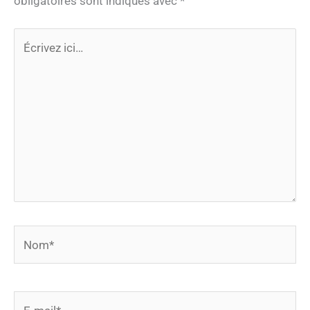
obligatoires sont indiqués avec
*
Écrivez
ici…
Nom*
E-